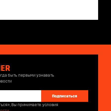
NER
егда быть первыми узнавать
овости
Подписаться
ься», Вы принимаете условия
ости